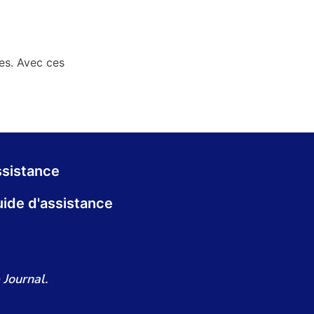
es. Avec ces
sistance
ide d'assistance
Journal.