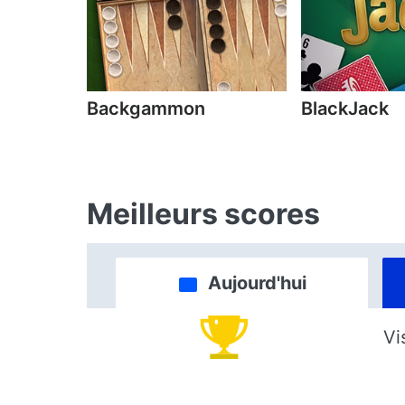
Backgammon
BlackJack
Meilleurs scores
Aujourd'hui
Vi