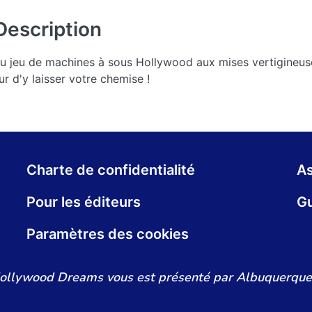
Description
 jeu de machines à sous Hollywood aux mises vertigineus
r d'y laisser votre chemise !
Charte de confidentialité
As
Pour les éditeurs
Gu
Paramètres des cookies
Hollywood Dreams vous est présenté par Albuquerque 