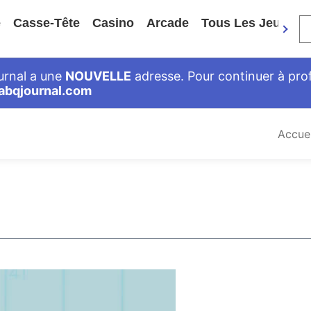
e
Casse-Tête
Casino
Arcade
Tous Les Jeux
ournal a une
NOUVELLE
adresse. Pour continuer à profi
abqjournal.com
Accuei