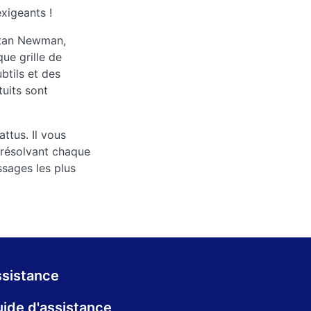
xigeants !
 Stan Newman,
ue grille de
tils et des
tuits sont
ttus. Il vous
n résolvant chaque
ssages les plus
sistance
ide d'assistance