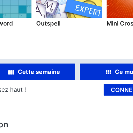
sword
Outspell
Mini Cro
Cette semaine
Ce mo
sez haut !
CONNE
on