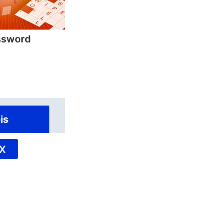
ssword
is
X