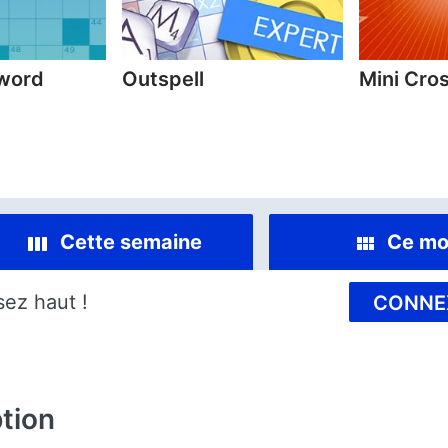
sword
Outspell
Mini Cro
Cette semaine
Ce mo
sez haut !
CONNE
tion