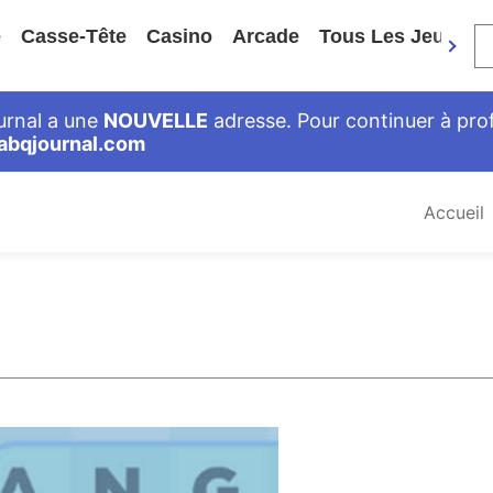
e
Casse-Tête
Casino
Arcade
Tous Les Jeux
ournal a une
NOUVELLE
adresse. Pour continuer à profi
abqjournal.com
Accueil