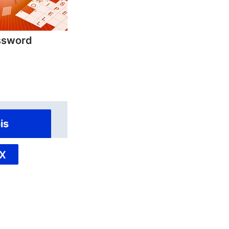
ssword
is
X