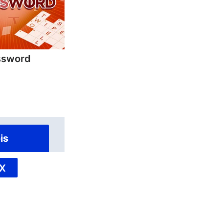
ssword
is
X