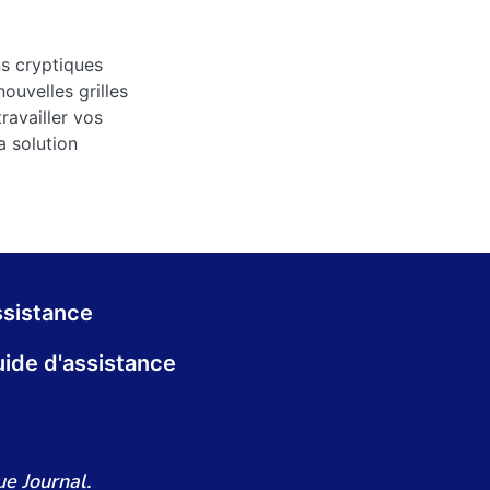
ns cryptiques
ouvelles grilles
ravailler vos
a solution
sistance
ide d'assistance
e Journal.