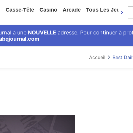
e
Casse-Tête
Casino
Arcade
Tous Les Jeux
ournal a une
NOUVELLE
adresse. Pour continuer à profi
abqjournal.com
Accueil
Best Dai