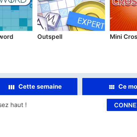
sword
Outspell
Mini Cro
Cette semaine
Ce mo
sez haut !
CONNE