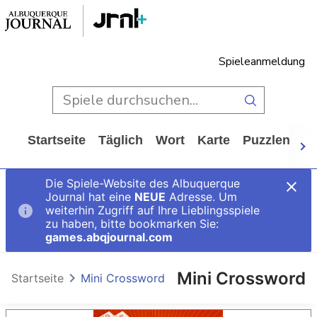
Spieleanmeldung
Startseite
Täglich
Wort
Karte
Puzzlen
Ca
Die Spiele-Website des Albuquerque
Journal hat eine
NEUE
Adresse. Um
weiterhin Zugriff auf Ihre Lieblingsspiele
zu haben, bitte bookmarken Sie:
games.abqjournal.com
Mini Crossword
Startseite
Mini Crossword